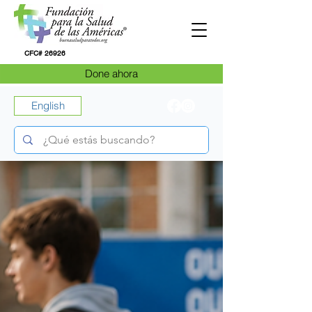
CFC# 26926
Done ahora
English