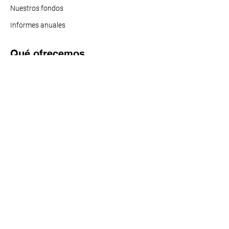
Nuestros f
ondos
Informes anuales
Qué ofrecemos
Fondo de apoyo
Eventos comunitarios
Investigaciones (HARC)
Buena Salud Américas
Vacunas Para Todos
Acción política sobre el tabaco
Qué ofrecemos
Recursos
Noticias y actualizaciones