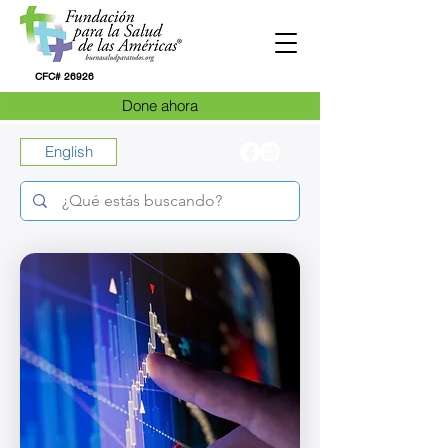
CFC# 26926
Done ahora
English