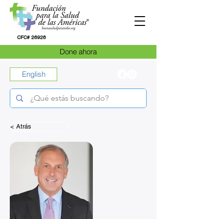
CFC# 26926
Done ahora
English
< Atrás