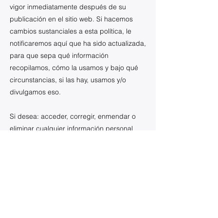
vigor inmediatamente después de su
publicación en el sitio web. Si hacemos
cambios sustanciales a esta política, le
notificaremos aquí que ha sido actualizada,
para que sepa qué información
recopilamos, cómo la usamos y bajo qué
circunstancias, si las hay, usamos y/o
divulgamos eso.
Si desea: acceder, corregir, enmendar o
eliminar cualquier información personal
que tengamos sobre usted, lo invitamos a
comunicarse
con
info@healthyamericasfund.org
o
enviarnos un correo a: Healthy Americas
Foundation, 1501 16th Street, NW,
Washington, DC 20036