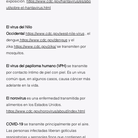
exposición.
https://www.cdc.gov/hantavirus/es/abo
ut/sobre-el-hantavirus.html
El virus del Nilo
Occidental
https://www.cdc.gov/west-nile-virus
, el
dengue
https://www.cdc.gov/dengue
y el
zika
https://www.cdc.gov/zika/
se transmiten por
mosquitos.
El virus del papiloma humano (VPH)
se transmite
por contacto íntimo de piel con piel. Es un virus
común que, en algunos casos, causa cáncer más
adelante en la vida.
El norovirus
es una enfermedad transmitida por
alimentos en los Estados Unidos.
https://www.cdc.gov/norovirus/about/index.html
COVID-19
se transmite principalmente por el aire.
Las personas infectadas liberan gotículas
respiratorias y aerosoles finos que contienen el