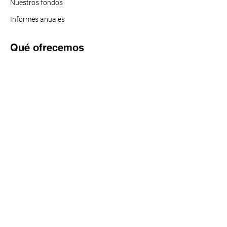
Nuestros f
ondos
Informes anuales
Qué ofrecemos
Fondo de apoyo
Eventos comunitarios
Investigaciones (HARC)
Buena Salud Américas
Vacunas Para Todos
Acción política sobre el tabaco
Qué ofrecemos
Recursos
Noticias y actualizaciones