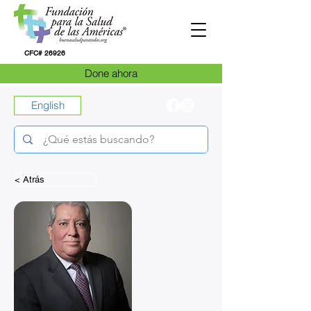
CFC# 26926
Done ahora
English
< Atrás